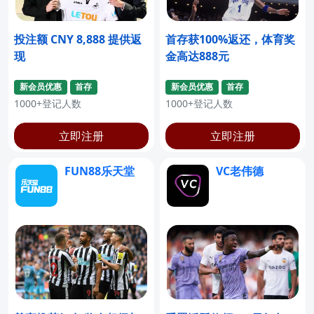
投注额 CNY 8,888 提供返
首存获100%返还，体育奖
现
金高达888元
新会员优惠
首存
新会员优惠
首存
1000+登记人数
1000+登记人数
立即注册
立即注册
FUN88乐天堂
VC老伟德