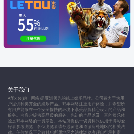
关于我们
Affixite(鹤丰网络)是亚洲领先的线上娱乐品牌。公司致力于为用
户提供种类齐全的娱乐产品。鹤丰网络注重用户体验，并希望所
有用户能够在一个安全愉快的环境下享受品牌精心设计的产品和
服务。向客户提供高品质的服务、先进的产品以及丰富的娱乐体
验是鹤丰网络的一贯宗旨。本站所提供一切资料只供用于博彩爱
好者参考浏览，各位浏览者请务必留意和遵循所处地区的相关法
律。任何情况下导致触犯所属地区之法律浏览者须自行承担责