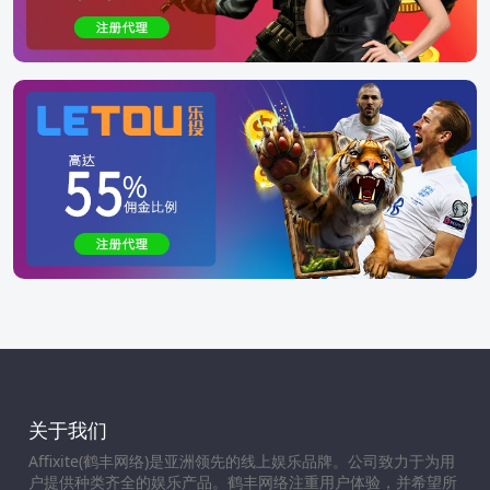
关于我们
Affixite(鹤丰网络)是亚洲领先的线上娱乐品牌。公司致力于为用
户提供种类齐全的娱乐产品。鹤丰网络注重用户体验，并希望所