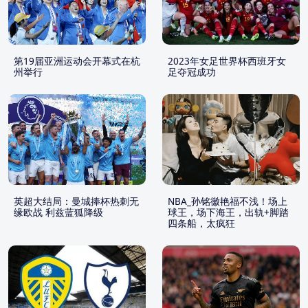
第19届亚洲运动会开幕式在杭
2023年女足世界杯西班牙女
州举行
足夺冠成功
英超大结局：曼城捧杯热刺无
NBA_孙铭徽艳福不浅！场上
缘欧战 利兹蓝狐降级
球王，场下海王，出轨+脚踏
四条船，太疯狂