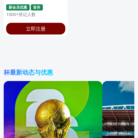
新会员优惠
首存
1000+登记人数
立即注册
杯最新动态与优惠